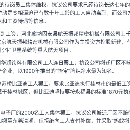
医药的待岗员工集体维权，抗议公司要求已经待岗长达七年
举动是变相逼迫已有数十年工龄的工人自动离职，而公司
点和工资待遇等信息。
未领到工资，河北廊坊固安县航天振邦精密机械有限公司上
，由北京航天振邦精密机械有限公司作为主投资方控股新建，有
北斗”卫星系统等重大航天项目。
深圳华润饮料有限公司工人连日罢工，抗议公司搬迁厂区不
企业，以1990年推出的“怡宝”牌纯净水最为知名。
桂林苏桥比亚迪工人罢工，要求比亚迪执行桂林市的最低工资
于桂林城区，但比亚迪坚持要按永福县的标准1870元
瑞电子厂的2000名工人集体罢工，抗议公司搬迁厂区不
山搬至东莞清溪，但拒绝向工人支付补偿，并采取“蚂蚁搬