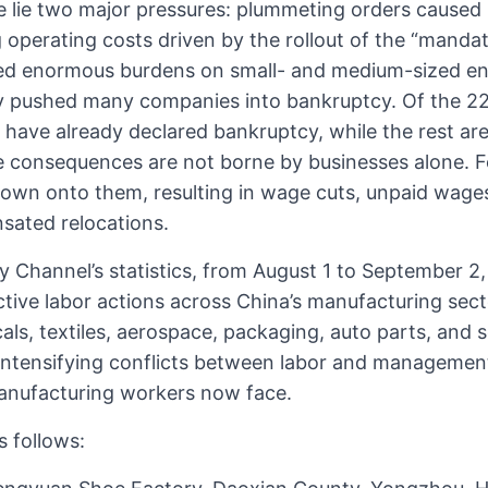
ve lie two major pressures: plummeting orders cause
operating costs driven by the rollout of the “mandat
ced enormous burdens on small- and medium-sized en
y pushed many companies into bankruptcy. Of the 22
s have already declared bankruptcy, while the rest a
the consequences are not borne by businesses alone. 
 down onto them, resulting in wage cuts, unpaid wa
sated relocations.
 Channel’s statistics, from August 1 to September 2
tive labor actions across China’s manufacturing sec
ls, textiles, aerospace, packaging, auto parts, and
 intensifying conflicts between labor and management
manufacturing workers now face.
s follows: