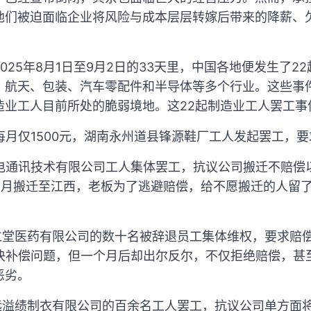
他们被迫面临企业将风险与成本层层转嫁后带来的降薪、
025年8月1日至9月2日的33天里，中国各地便发生了2
、航天、包装、汽车零配件和半导体等多个行业。这些事
造业工人目前所处的脆弱境地。这22起制造业工人罢工事
每月仅1500元，湖南永州道县锋源鞋厂工人发起罢工，
光电通讯技术有限公司工人集体罢工，抗议公司搬迁不赔偿
4月搬迁至江西，老板为了逃避赔偿，给不愿搬迁的人留
乐仁堂医药有限公司的数十名被辞退员工集体维权，要求赔
解决补偿问题，但一个月后却出尔反尔，不仅拒绝赔偿，甚
恶劣。
远溢绩制衣有限公司的百余名工人罢工，抗议公司单方面将