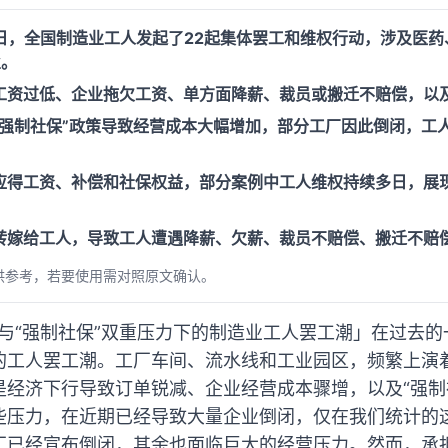
月2日，全国制造业工人发起了22起集体罢工和维权行动，涉及医
业。
工资过低、企业拖欠工资、单方面降薪、裁员或搬迁不赔偿，以
“强制社保”政策导致经营成本大幅增加，部分工厂因此倒闭，工
应得工资、补偿和社保权益，部分案例中工人维权持续多日，展
转嫁给工人，导致工人遭遇降薪、欠薪、裁员不赔偿、搬迁不赔
供参考，若要使用需对照原文确认。
行与“强制社保”双重压力下的制造业工人罢工潮」在过去
的工人罢工潮。工厂车间、流水线和工业园区，频繁上演
是经济下行导致订单锐减、企业经营成本骤增，以及“强制
些压力，在近期已经导致大量企业倒闭，仅在我们统计的这
厂已经宣布倒闭，其余也面临巨大的经营压力。然而，承