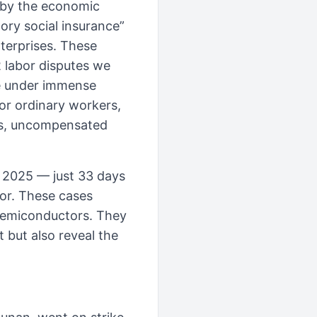
d by the economic
ory social insurance”
terprises. These
 labor disputes we
re under immense
For ordinary workers,
ges, uncompensated
, 2025 — just 33 days
tor. These cases
 semiconductors. They
 but also reveal the