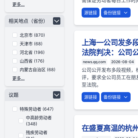
需保证劳动者每日工作时
更多...
源链接
备份链接
相关地点（省份）
北京市 (870)
上海一公司发多段
天津市 (68)
法院判决：公司公
河北省 (196)
山西省 (176)
news.qq.com
2026-08-04
内蒙古自治区 (68)
公司公开发布多段视频，标
评，要求全公司员工在朋
更多...
至法院。
议题
源链接
备份链接
特殊劳动者 (647)
中高龄劳动者
(348)
在盛夏高温的杭州
残疾劳动者