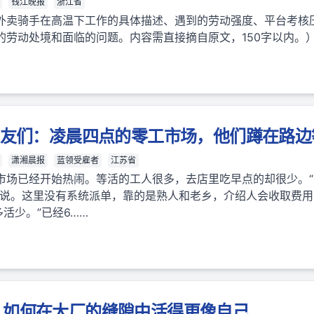
钱江晚报
浙江省
外卖骑手在高温下工作的具体描述、遇到的劳动强度、平台考核
的劳动处境和面临的问题。内容需直接摘自原文，150字以内。
工友们：凌晨四点的零工市场，他们蹲在路
潇湘晨报
蓝领受雇者
江苏省
市场已经开始热闹。等活的工人很多，去店里吃早点的却很少。
人说。这里没有系统派单，靠的是熟人和老乡，介绍人会收取费用
活少。”已经6……
，如何在大厂的缝隙中活得更像自己