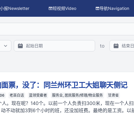
小报Newsletter
短视频Video
导航Navigation
搜索、主题/议题/行业/地区过滤与 facet 统计），供程序与 L
to
肉面票，没了：同兰州环卫工大姐聊天侧记
-06
老巫白话
蓝领受雇者
服务业, 居民服务/修理/物业服务
甘肃省
个人。现在呢？140个。以前一个人负责扫300米，现在一个人扫
动不动就加3到6个小时的班，还没加班费。最绝的是工资。以前2