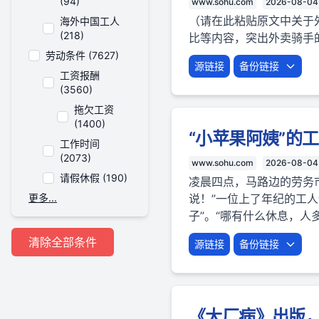
(94)
www.sohu.com
2026-08-04
（请在此粘贴原文中关于
海外中国工人
(218)
比等内容，突出外卖骑手
劳动条件 (7627)
源链接
备份链接
工资报酬
(3560)
拖欠工资
(1400)
“小苹果阿姨”的
工作时间
(2073)
www.sohu.com
2026-08-04
请假休假 (190)
凌晨四点，马路边的劳务
更多...
说！”一位上了年纪的工
子”。“哪有什么休息，人多
清除全部条件
源链接
备份链接
《大厂病》出版