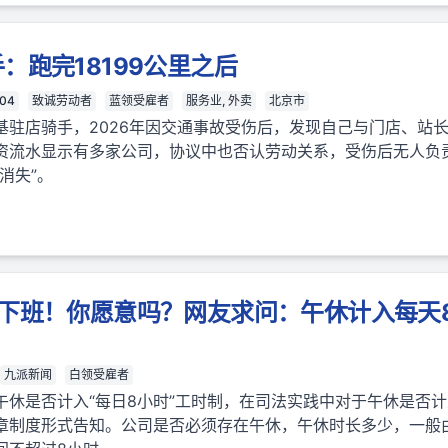
：跑完18199公里之后
-04
致诚劳动者
蓝领受雇者
服务业, 外卖
北京市
基驻店骑手，2026年因交通事故受伤后，发现自己与门店、站
资流水显示有多家公司，协议中也否认劳动关系，受伤后无人负
消失”。
点下班！你愿意吗？网友求问：午休计入每天
九派新闻
白领受雇者
午休是否计入“每日8小时”工时制，在司法实践中对于午休是否
章制度形式告知。公司是否必须存在午休，午休时长多少，一般