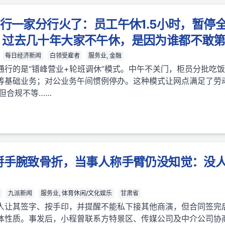
建行一家分行火了：员工午休1.5小时，暂停
：过去几十年大家不午休，是因为谁都不敢
每日经济新闻
白领受雇者
服务业, 金融
通行的是“错峰营业+轮班调休”模式。中午不关门，柜员分批吃
等基础业务；对公业务午间惯例停办。这种模式让网点满足了劳
但合规不等……
掰手腕致骨折，当事人称手臂仍没知觉：没
九派新闻
服务业, 体育休闲/文化娱乐
甘肃省
人让其签字、按手印，并提醒不能私下接其他商演，但合同签完
体性质。事发后，小程曾联系方特景区、传媒公司及中介公司协