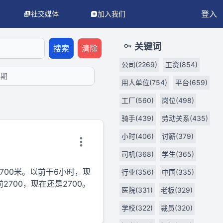
登入
社交媒体
加入我们
LM/AI 代理使用。
API 文档
OpenAPI 3.0 规范
llms.txt（AI
关键词
搜索
清除
公司(2269)
工资(854)
用人单位(754)
平台(659)
工厂(560)
岗位(498)
骑手(439)
劳动关系(435)
小时(406)
讨薪(379)
司机(368)
学生(365)
700米。以前干6小时，现
行业(356)
中国(335)
700，现在还是2700。
医院(331)
老板(329)
学校(322)
裁员(320)