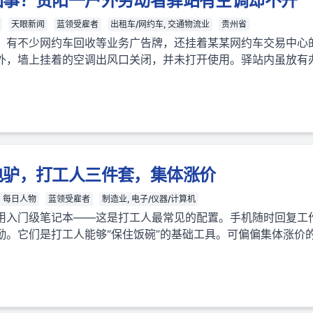
回事？贵阳一户外劳动者驿站有空调却不开
天眼新闻
蓝领受雇者
出租车/网约车, 交通物流业
贵州省
，有不少网约车回收等业务广告牌，还挂着某某网约车交易中心
外，墙上挂着的空调出风口关闭，并未打开使用。驿站内虽放有
。
电驴，打工人三件套，集体涨价
每日人物
蓝领受雇者
制造业, 电子/仪器/计算机
用入门级笔记本——这是打工人最常见的配置。手机随时回复工
勤。它们是打工人能够“保住饭碗”的基础工具。可偏偏集体涨价