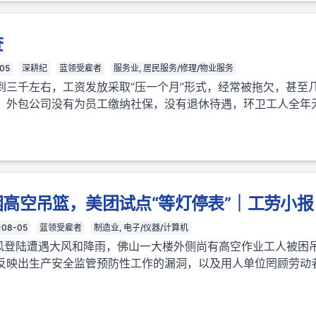
查
05
深耕纪
蓝领受雇者
服务业, 居民服务/修理/物业服务
到三千左右，工资发放采取“压一个月”形式，经常被拖欠，甚至
。外包公司没有为员工缴纳社保，没有退休待遇，环卫工人全年
高空吊篮，美团试点“等灯停表”｜工劳小报
-08-05
蓝领受雇者
制造业, 电子/仪器/计算机
台风登陆遭遇大风和降雨，佛山一大楼外侧尚有高空作业工人被困
反映出生产安全监管预防性工作的漏洞，以及用人单位罔顾劳动