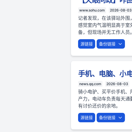
【天眼问政】咋
www.sohu.com
2026-08-03
记者发现，在该驿站外围
感觉室内气温明显高于室
备，但现场并无工作人员
源链接
备份链接
手机、电脑、小
news.qq.com
2026-08-03
骑小电驴、买平价手机、
产力，电动车负责每天通
有讨价还价的余地。
源链接
备份链接