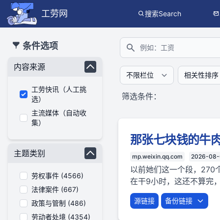
工劳网
搜索Search
本搜索功能也提供公开、只读、无需认证的 JSON API（支持全文
条件选项
搜索
内容来源
工劳快讯（人工挑
筛选条件：
选）
主流媒体（自动收
集）
那张七块钱的牛
主题类别
mp.weixin.qq.com
2026-08
以前她们这一个段，270
劳权事件 (4566)
在干9小时，这还不算完，
法律案件 (667)
源链接
备份链接
政策与管制 (486)
劳动者处境 (4354)