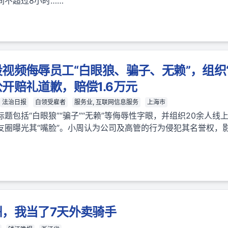
间不超过8小时……
视频侮辱员工“白眼狼、骗子、无赖”，组织
开赔礼道歉，赔偿1.6万元
法治日报
白领受雇者
服务业, 互联网信息服务
上海市
题包括“白眼狼”“骗子”“无赖”等侮辱性字眼，并组织20余人线
友圈曝光其“嘴脸”。小周认为公司及高管的行为侵犯其名誉权，
，我当了7天外卖骑手