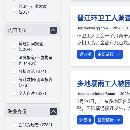
经济与行业发展
(203)
晋江环卫工人调
mp.weixin.qq.com
2026-08-
内容类型
环卫工人工资一个月两千
克扣工资，金额有几百块
普通新闻报道
(5004)
源链接
备份链接
深度报道/非虚构写
作 (4461)
分析评论 (874)
统计数据/调查报告
多地暴雨工人被困
(773)
个人自述 (327)
feed.laborinfocn7.com
2026
7月26日，广东多地因
警，但险情仍接连发生，
职业身份
源链接
备份链接
白领受雇者 (2781)