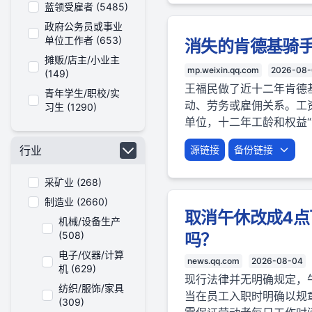
蓝领受雇者 (5485)
政府公务员或事业
单位工作者 (653)
消失的肯德基骑手
摊贩/店主/小业主
mp.weixin.qq.com
2026-08
(149)
王福民做了近十二年肯德
青年学生/职校/实
动、劳务或雇佣关系。工
习生 (1290)
单位，十二年工龄和权益“
行业
源链接
备份链接
采矿业 (268)
制造业 (2660)
取消午休改成4
机械/设备生产
(508)
吗？
电子/仪器/计算
news.qq.com
2026-08-04
机 (629)
现行法律并无明确规定，
纺织/服饰/家具
当在员工入职时明确以规
(309)