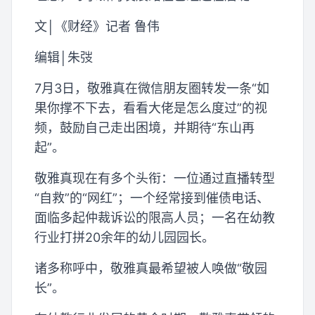
文│《财经》记者 鲁伟
编辑│朱弢
7月3日，敬雅真在微信朋友圈转发一条“如
果你撑不下去，看看大佬是怎么度过”的视
频，鼓励自己走出困境，并期待“东山再
起”。
敬雅真现在有多个头衔：一位通过直播转型
“自救”的“网红”；一个经常接到催债电话、
面临多起仲裁诉讼的限高人员；一名在幼教
行业打拼20余年的幼儿园园长。
诸多称呼中，敬雅真最希望被人唤做“敬园
长”。