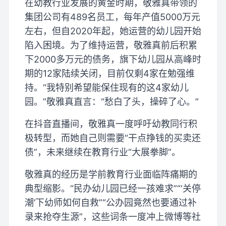
在幼教行业发展的黄金时期，敬雅真带领的
集团公司有489名员工，每年产值5000万元
左右，但自2020年起，她运营的幼儿园开始
陷入困境。为了维持运营，敬雅真前后积累
下2000多万元的债务，旗下幼儿园从高峰时
期的12家陆续关闭，目前仅剩4家在勉强维
持。“我特别希望能保住现有的这4家幼儿
园。”敬雅真直言：“愁白了头，操碎了心。”
在抖音直播间，敬雅真一度呼吁幼教同行积
极转型，而她自己则需要“干点挣钱的买卖还
债”，未来继续在教育行业“大展拳脚”。
敬雅真的经历是学前教育行业面临阵痛期的
典型缩影。“民办幼儿园已经一孩难求”“‘关停
潮’下幼师如何自救”“公办园竟然也要通过补
录来抢夺生源”，这些词条一度冲上微博等社