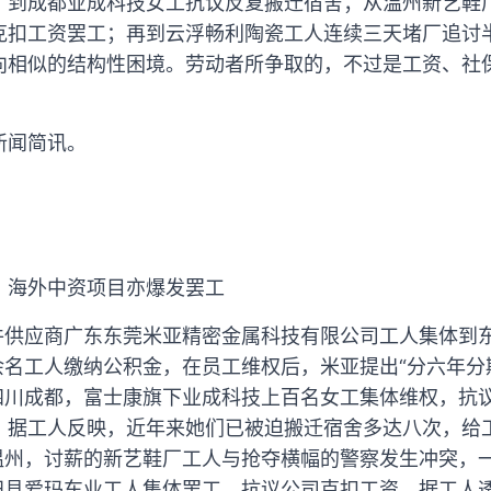
，到成都业成科技女工抗议反复搬迁宿舍；从温州新艺鞋
克扣工资罢工；再到云浮畅利陶瓷工人连续三天堵厂追讨
向相似的结构性困境。劳动者所争取的，不过是工资、社
新闻简讯。
，海外中资项目亦爆发罢工
配件供应商广东东莞米亚精密金属科技有限公司工人集体到
余名工人缴纳公积金，在员工维权后，米亚提出“分六年分
，四川成都，富士康旗下业成科技上百名女工集体维权，抗
。据工人反映，近年来她们已被迫搬迁宿舍多达八次，给
江温州，讨薪的新艺鞋厂工人与抢夺横幅的警察发生冲突，
青田县爱玛车业工人集体罢工，抗议公司克扣工资。据工人