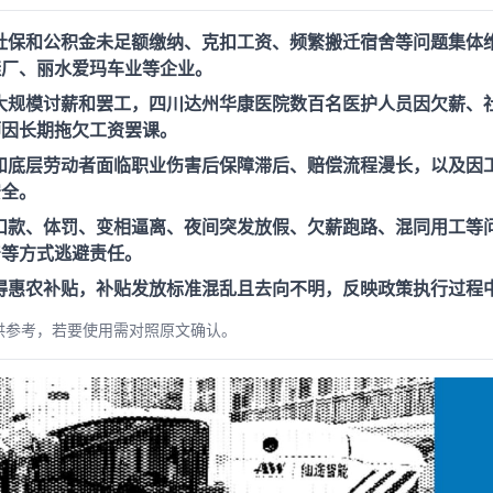
社保和公积金未足额缴纳、克扣工资、频繁搬迁宿舍等问题集体
鞋厂、丽水爱玛车业等企业。
大规模讨薪和罢工，四川达州华康医院数百名医护人员因欠薪、
师因长期拖欠工资罢课。
和底层劳动者面临职业伤害后保障滞后、赔偿流程漫长，以及因
安全。
扣款、体罚、变相逼离、夜间突发放假、欠薪跑路、混同用工等
产等方式逃避责任。
得惠农补贴，补贴发放标准混乱且去向不明，反映政策执行过程
供参考，若要使用需对照原文确认。