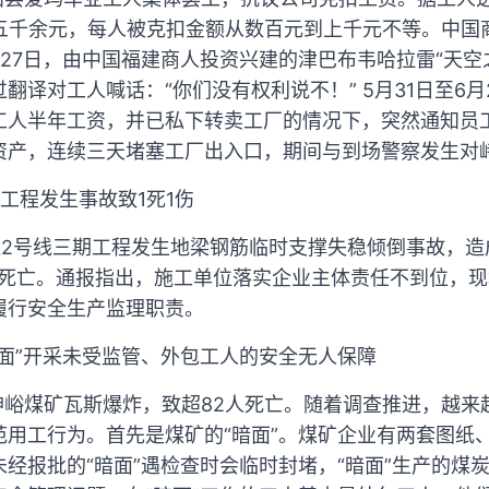
仅五千余元，每人被克扣金额从数百元到上千元不等。中国
27日，由中国福建商人投资兴建的津巴布韦哈拉雷“天空
翻译对工人喊话：“你们没有权利说不！” 5月31日至6
工人半年工资，并已私下转卖工厂的情况下，突然通知员
资产，连续三天堵塞工厂出入口，期间与到场警察发生对
工程发生事故致1死1伤
通2号线三期工程发生地梁钢筋临时支撑失稳倾倒事故，造
效死亡。通报指出，施工单位落实企业主体责任不到位，
履行安全生产监理职责。
面”开采未受监管、外包工人的安全无人保障
神峪煤矿瓦斯爆炸，致超82人死亡。随着调查推进，越
范用工行为。首先是煤矿的“暗面”。煤矿企业有两套图纸
经报批的“暗面”遇检查时会临时封堵，“暗面”生产的煤