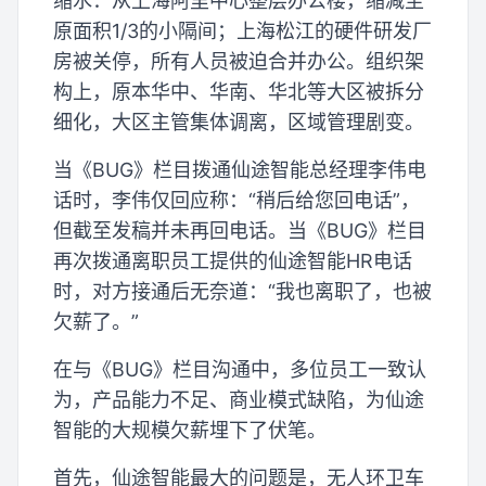
缩水：从上海阿里中心整层办公楼，缩减至
原面积1/3的小隔间；上海松江的硬件研发厂
房被关停，所有人员被迫合并办公。组织架
构上，原本华中、华南、华北等大区被拆分
细化，大区主管集体调离，区域管理剧变。
当《BUG》栏目拨通仙途智能总经理李伟电
话时，李伟仅回应称：“稍后给您回电话”，
但截至发稿并未再回电话。当《BUG》栏目
再次拨通离职员工提供的仙途智能HR电话
时，对方接通后无奈道：“我也离职了，也被
欠薪了。”
在与《BUG》栏目沟通中，多位员工一致认
为，产品能力不足、商业模式缺陷，为仙途
智能的大规模欠薪埋下了伏笔。
首先，仙途智能最大的问题是，无人环卫车