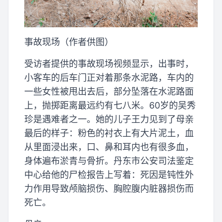
事故现场（作者供图）
受访者提供的事故现场视频显示，出事时，
小客车的后车门正对着那条水泥路，车内的
一些女性被甩出去后，部分坠落在水泥路面
上，抛掷距离最远约有七八米。60岁的吴秀
珍是遇难者之一。她的儿子王力见到了母亲
最后的样子：粉色的衬衣上有大片泥土，血
从里面浸出来，口、鼻和耳内也有很多血，
身体遍布淤青与骨折。丹东市公安司法鉴定
中心给他的尸检报告上写着：死因是钝性外
力作用导致颅脑损伤、胸腔腹内脏器损伤而
死亡。