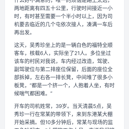
什么好不满意的，唯一的烦恼是路上太远，
两地距离有四五十公里，行驶时间接近一小
时，有时甚至需要一个半小时以上，因为司
机要去临近的几个屯依次接人，凑满一车后
再出发。
这天，吴秀珍坐上的是一辆白色的福特全顺
客车，核载6人，实际坐了21人。多位坐过
该车的村民对我说，车内经过改造，驾驶、
副驾驶位与第二排座位保留，后面的座位全
部拆掉，左右各一排长凳，中间堆了很多小
板凳，“都是一个挤一个，人抱着人坐，有时
候喘气都困难。”
开车的司机姓常，39岁。当天清晨5点，吴
秀珍一行在常某的带领下，来到东港某大棚
开始采摘。但10多分钟后，常某与现场的监