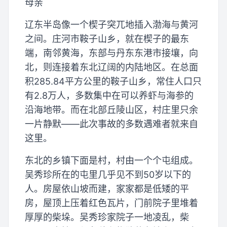
母亲
辽东半岛像一个楔子突兀地插入渤海与黄河
之间。庄河市鞍子山乡，就在楔子的最东
端，南邻黄海，东部与丹东东港市接壤，向
北，则连接着东北辽阔的内陆地区。在总面
积285.84平方公里的鞍子山乡，常住人口只
有2.8万人，多数集中在可以养虾与海参的
沿海地带。而在北部丘陵山区，村庄里只余
一片静默——此次事故的多数遇难者就来自
这里。
东北的乡镇下面是村，村由一个个屯组成。
吴秀珍所在的屯里几乎见不到50岁以下的
人。房屋依山坡而建，家家都是低矮的平
房，屋顶上压着红色瓦片，门前院子里堆着
厚厚的柴垛。吴秀珍家院子一地凌乱，柴