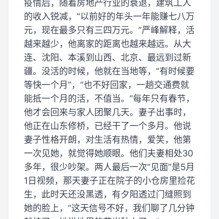
疫情后，随着房地产行业的衰退，建筑工人
的收入锐减，“以前好的年头一年能赚七八万
元，现在最多只有三四万元。”严峰解释，活
越来越少，他离家的距离也越来越远。从大
连、沈阳、本溪到山西、北京、最远到过新
疆。没活的时候，他就在当地等，“有时候要
等快一个月”，“也不好回家，一趟交通费就
能抵一个月的活，不值当。”每年只有春节，
他才会回来与家人团聚几天。妻子出事时，
他正在山东修桥，已经干了一个多月。他说
妻子性格开朗，对生活有热情，爱笑，他第
一次见她，就觉得她顺眼。他们夫妻相处30
多年，很少吵架。两人最后一次“见面”是5月
1日视频，那天妻子正在院子的小仓房里捡花
生，此时天还没黑透，有夕阳透过门缝照到
她的脸上，“这天信号不好，我们聊了几分钟