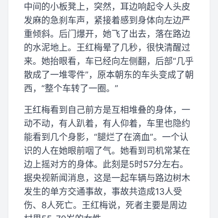
中间的小板凳上，突然，耳边响起令人头皮
发麻的急刹车声，紧接着感到身体向左边严
重倾斜。后门爆开，她飞了出去，落在路边
的水泥地上。王红梅晕了几秒，很快清醒过
来。她抬眼看，车已经向左侧翻，后部“几乎
散成了一堆零件”，原本朝东的车头变成了朝
西，“整个车转了一圈。”
王红梅看到自己前方是互相堆叠的身体，一
动不动，有人趴着，有人仰着，车里也隐约
能看到几个身影，“腿烂了在滴血”。一个认
识的人在她眼前咽了气。她看到司机常某在
边上摇对方的身体。此刻是5时57分左右。
据央视新闻消息，这是一起车辆与路边树木
发生的单方交通事故，事故共造成13人受
伤、8人死亡。王红梅说，死者主要是周边