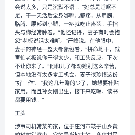
会说太多，只是沉默不语”。“她总是睡眠不
足，干一天活后全身哪哪儿都疼，从肩膀、
胳膊、腰部到小腿，一疼就吃止疼药。手指
头与脚经常肿着。”他还记得，妻子有时会抱
怨“老板说话太难听。”严峰说。在他眼中，
妻子的神经一整天都紧绷着，“拼命地干，就
害怕老板说你干得太少，和工头反应，下次
不让你来了。”他和儿子都劝她别这么辛苦，
但本地没有太多零工机会，妻子很珍惜这份
“好工作”。“我这几年赚的少了，她想要补贴
家用。而且孙女刚出生，接下来吃喝、读书
都要用钱。”
工头
涉事司机常某的家，位于庄河市鞍子山乡黄
柏树村常家屯。常姓是当地大姓，多位村民