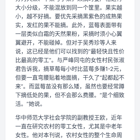
大小分级，不能混放到同一个筐里。果实越
小，越不好摘。要优先采摘黑紫色的成熟果
实，发红的果不能摘。此外，蓝莓表面带有
一层类似白霜的天然果粉，采摘时须小心翼
翼避开，不能碰掉。但对于吴秀珍等人来
说，这已经是他们可以找到的“最轻快且性价
比最高的零工”。与严峰同屯的女性村民张淑
君告诉我，摘草莓每小时比蓝莓多赚1-2元，
但要一直弯腰贴着地面摘，干久了“起都起不
来”。而蓝莓苗没有那么矮，虽然也要经常蹲
下摘低处的果，但不会那么费腰。“是个细致
活。”她说。
华中师范大学社会学院的副教授王欧，近年
一直在研究农村的零工女性，尤其是中老年
女性。他对本刊说，农村女性的整个生命周