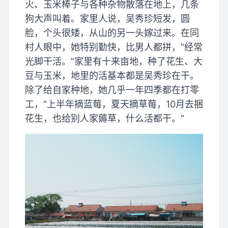
火、玉米棒子与各种杂物散落在地上，几条
狗大声叫着。家里人说，吴秀珍短发，圆
脸，个头很矮，从山的另一头嫁过来。在同
村人眼中，她特别勤快，比男人都拼，“经常
光脚干活。”家里有十来亩地，种了花生、大
豆与玉米，地里的活基本都是吴秀珍在干。
除了给自家种地，她几乎一年四季都在打零
工，“上半年摘蓝莓，夏天摘草莓，10月去捆
花生，也给别人家薅草，什么活都干。”