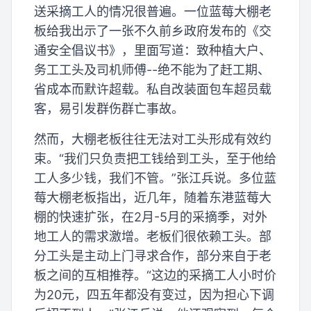
送采摘工人的情况很普遍。一位蓝莓大棚老
板给我出示了一张不久前乡政府发布的《交
通安全倡议书》，里面写道：致种植大户、
务工工头及司机师傅--绝不能为了赶工期、
省成本而默许超载。私自改装面包车超员载
客，易引发群伤群亡事故。
然而，大棚老板往往无法对工头形成有效约
束。“我们只负责把工钱给到工头，至于他给
工人多少钱，我们不管。”张江兵说。多位蓝
莓大棚老板指出，近几年，随着东港蓝莓大
棚的快速扩张，在2月-5月的采摘季，对外
地工人的需求激增。老板们很依赖工头。部
分工头是主动上门寻求合作，部分来自于老
板之间的互相推荐。“这边的采摘工人小时价
为20元，四五年都没有变过，因为担心下调