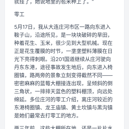
就挂了，她说地里的苞米种上了。”
零工
5月17日，我从大连庄河市区一路向东进入
鞍子山，沿途所见，是一块块破碎的旱田，
种着花生、玉米，很少见到大型机械。现在
正是花生覆膜的时节，一垄垄塑料薄膜在日
光下亮得刺眼。沿201国道继续从庄河驶向
丹东东港，途径事故发生地后，向东进入椅
圈镇，路两旁的景象立刻变得截然不同——
密密麻麻的蓝莓大棚接连出现，呈倾斜的倒
三角状，一排排天蓝色的塑料棚顶，向远处
绵延。多位庄河的零工介绍，离庄河较近的
东港椅圈镇、龙王庙镇、黄土坎镇与黑沟镇
是她们最常去打零工的地方。
两三年前，这些大棚所在地，还是一片片水