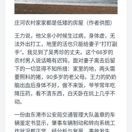
庄河农村家家都是低矮的房屋（作者供图）
王力说，他父亲小时候生过病，身体虚，无
法外出打工，地里的活也只能给妻子“打打副
手”。我见到了吴秀珍的丈夫。这个66岁的
农村男人说话略有迟钝，面对妻子离去后留
下的一切显得不知所措：家里的地，两头需
要照料的猪，90多岁的老父母。王力的奶奶
脑出血后身体不好，做不来饭，爷爷常年吃
降压药，看不清东西，白天卧在炕上几乎不
动。
一份由东港市公安局交通管理大队盖章的车
辆鉴定书显示，肇事车辆制动和转向系统工
作状况都正常。经分析与复原，事故发生