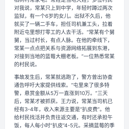
对我说，常某只上到中学，年轻时蹲过两次
监狱，有一个6岁的女儿。出狱不久后，他
就买了一辆二手车，担任司机兼工头，拉着
附近屯里想打零工的人去干活。“常某有个舅
舅，当过村长，有点人脉。在他的牵线下，
常某一点点把关系与资源网络拓展到东港，
对接到当地的蓝莓大棚老板。”一位熟悉常某
的村民说。
事故发生后，常某就逃跑了，警方曾出协查
通告呼吁大家提供线索。“屯里来了很多特
警，悬赏金额从5万一直涨到10万。”三天
后，常某才被抓获。王力说，常某当司机已
经有3-4年，收入来源主要是“扒皮费”。他
给村民找活并负责往返交通，有时还承担午
饭，每人每小时“扒皮”4-5元。采摘蓝莓的季