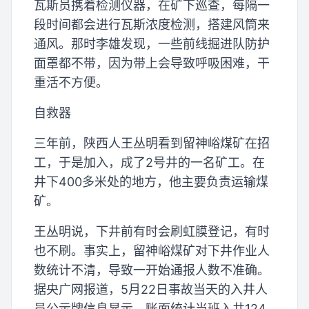
瓦斯员携着检测仪器，在矿下巡查，每隔一
段时间都会进行瓦斯浓度检测，搭建风筒来
通风。那时李雄发现，一些前线掘进队防护
面罩都不带，因为带上会导致呼吸困难，干
重活不方便。
自救器
三年前，陕西人王丛明看到留神峪煤矿在招
工，于是加入，成了2号井的一名矿工。在
井下400多米处的地方，他主要负责运输煤
矿。
王丛明说，下井前有时会刷虹膜登记，有时
也不刷。事实上，留神峪煤矿对下井作业人
数统计不清，导致一开始通报人数不准确。
据央广网报道，5月22日事故当天的入井人
员公示牌信息显示，账面统计当班入井124