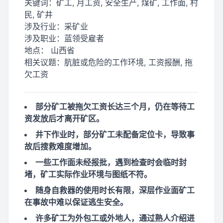
关键词：
矿工, 月工资, 安全生产, 煤矿, 工作面, 村
民, 矿井
涉及行业：
采矿业
涉及职业：
蓝领受雇者
地点：
山西省
相关议题：
肮脏或危险的工作环境, 工资报酬, 拖
欠工资
部分矿工被拖欠工资长达三个月，仍在等待工
资发放后才离开矿区。
井下作业时，部分矿工未配备定位卡，导致事
故后搜救难度增加。
一些工作面未经报批，遇到检查时会临时封
堵，矿工实际作业环境与图纸不符。
随身自救器的使用时长有限，深层作业面矿工
在事故中难以保证逃生安全。
许多矿工为外包工或外地人，通过熟人介绍进