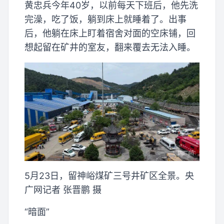
黄忠兵今年40岁，以前每天下班后，他先洗
完澡，吃了饭，躺到床上就睡着了。出事
后，他躺在床上盯着宿舍对面的空床铺，回
想起留在矿井的室友，翻来覆去无法入睡。
5月23日，留神峪煤矿三号井矿区全景。央
广网记者 张晋鹏 摄
“暗面”