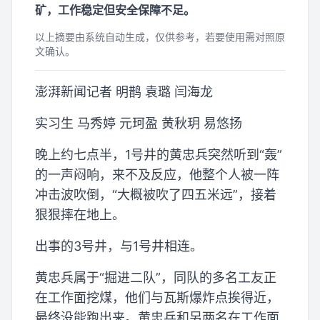
矿，工作稳定但安全保障不足。
以上摘要由系统自动生成，仅供参考，若要使用需对照原
文确认。
澎湃新闻记者 明鹊 袁璐 闫海龙
实习生 马秀婷 元珂盈 黄秋玥 易悠扬
晚上约七点半，1号井的黄忠兵突然听到“轰”
的一声闷响，来不及反应，他整个人被一阵
冲击波吹倒，“大概被吹了四五米远”，接着
狠狠摔在地上。
出事的3号井，与1号井相连。
黄忠兵属于“掘进二队”，同队的多名工友正
在工作面挖煤，他们与瓦斯爆炸点挨得近，
最终没能跑出来。黄忠兵和另两名在工作面