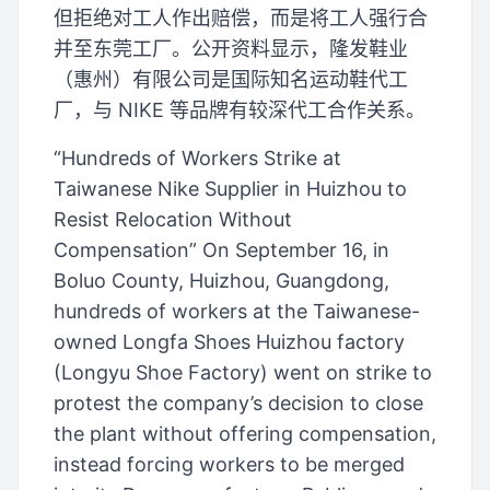
但拒绝对工人作出赔偿，而是将工人强行合
并至东莞工厂。公开资料显示，隆发鞋业
（惠州）有限公司是国际知名运动鞋代工
厂，与 NIKE 等品牌有较深代工合作关系。
“Hundreds of Workers Strike at
Taiwanese Nike Supplier in Huizhou to
Resist Relocation Without
Compensation” On September 16, in
Boluo County, Huizhou, Guangdong,
hundreds of workers at the Taiwanese-
owned Longfa Shoes Huizhou factory
(Longyu Shoe Factory) went on strike to
protest the company’s decision to close
the plant without offering compensation,
instead forcing workers to be merged