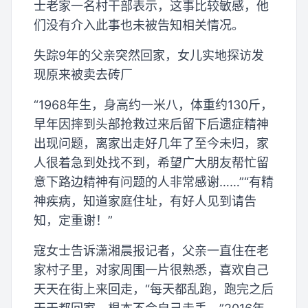
士老家一名村干部表示，这事比较敏感，他
们没有介入此事也未被告知相关情况。
失踪9年的父亲突然回家，女儿实地探访发
现原来被卖去砖厂
“1968年生，身高约一米八，体重约130斤，
早年因摔到头部抢救过来后留下后遗症精神
出现问题，离家出走好几年了至今未归，家
人很着急到处找不到，希望广大朋友帮忙留
意下路边精神有问题的人非常感谢……”“有精
神疾病，知道家庭住址，有好人见到请告
知，定重谢！”
寇女士告诉潇湘晨报记者，父亲一直住在老
家村子里，对家周围一片很熟悉，喜欢自己
天天在街上来回走，“每天都乱跑，跑完之后