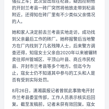
强拉上车；此次会出现在杞县，疑因控制他
的开封兰考县一砖厂突然将他放走带到杞县
附近，还得知在砖厂里有不少类似父亲情况
的人。
她和家人决定前去兰考县实地走访，成功找
到父亲最后工作的砖厂。她称报警后当地警
方在厂内找到了几名残障人士，后来警方调
查还得，知寇女士父亲自2020年以来被辗转
卖往郑州管城区、平顶山叶县、商丘市民权
县、开封市兰考县等多个地方。但迄今为
止，寇女士仍不知道其中参与的工头和人是
否有受到实际处罚。
8月26日，潇湘晨报记者曾就此事致电开封
市兰考县委宣传部，工作人员表示核实后回
复。截至发稿前，记者未获有效回复。寇女