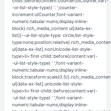
child::before{content:counter(olCounter,var(-
-ol-list-style-type)) '. ';counter-
increment:olCounter;font-variant-
numeric:tabular-nums;display:inline-
block}.rich_media_content ul[data-ex-
list]{--ul-list-style-type: circle;list-style-
type:none;position:relative}.rich_media_conten
ul[data-ex-list].nonUnicode-list-style-
type>li>:first-child::before{content:var(-
-ul-list-style-type) ' ';font-variant-
numeric:tabular-nums;display:inline-
block;transform:scale(0.5)}.rich_media_conten
ul[data-ex-list].unicode-list-style-
type>li>:first-child::before{content:var(-
-ul-list-style-type) ' ';font-variant-
numeric:tabular-nums;display:inline-