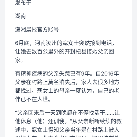
发布于
湖南
潇湘晨报官方账号
6月底，河南汝州的寇女士突然接到电话，
让她去数百公里外的开封杞县接她父亲回
家。
有精神疾病的父亲失踪已有9年。自2016年
父亲在村路上莫名消失后，家人去很多地方
都找过。寇女士的母亲一度认为，自己的老
伴已不在人世。
“父亲回来后一天到晚都在不停找活干……让
他休息（他）还训我。”从父亲断断续续的叙
述中，寇女士得知父亲当年是在村路上被人