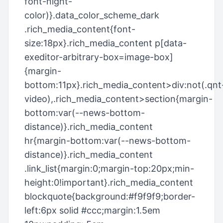
font-night-
color)}.data_color_scheme_dark
.rich_media_content{font-
size:18px}.rich_media_content p[data-
exeditor-arbitrary-box=image-box]
{margin-
bottom:11px}.rich_media_content>div:not(.qnt
video),.rich_media_content>section{margin-
bottom:var(--news-bottom-
distance)}.rich_media_content
hr{margin-bottom:var(--news-bottom-
distance)}.rich_media_content
.link_list{margin:0;margin-top:20px;min-
height:0!important}.rich_media_content
blockquote{background:#f9f9f9;border-
left:6px solid #ccc;margin:1.5em