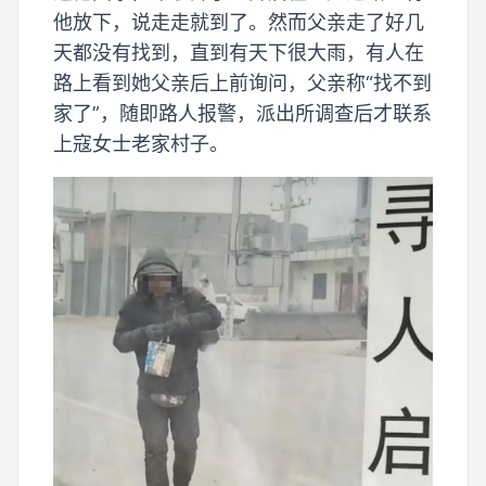
他放下，说走走就到了。然而父亲走了好几
天都没有找到，直到有天下很大雨，有人在
路上看到她父亲后上前询问，父亲称“找不到
家了”，随即路人报警，派出所调查后才联系
上寇女士老家村子。