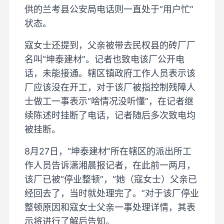
供的兰考县公安局电话则一直处于“用户忙”
状态。
寇女士还提到，父亲被带去民权县的砖厂厂
名叫“坤泰建材”。记者也致电该厂公开电
话，未能接通。辖区镇政府工作人员表示该
厂应该没在开工，对于该厂被指控制残障人
士做工一事表示“啥情况没听懂”，在记者继
续陈述时挂断了电话，记者随后多次致电均
被挂断。
8月27日，“坤泰建材”所在辖区的派出所工
作人员告诉潇湘晨报记者，在此前一两月，
该厂已被“停业整顿”，“她（寇女士）父亲已
经回去了，当时就处理完了。”对于该厂停业
整顿原因和寇女士父亲一事处理详情，其表
示将进行了解后告知。