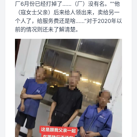
厂6月份已经打掉了……（厂）没有名。”“他
（寇女士父亲）后来给人领出来，卖给另一
个人了，给服务费还是啥……”对于2020年以
前的情况则还未了解清楚。