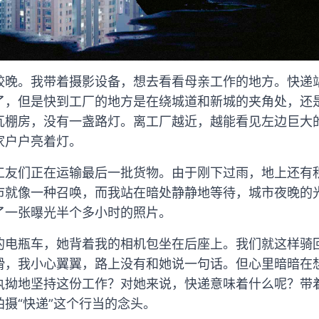
较晚。我带着摄影设备，想去看看母亲工作的地方。快递
了，但是快到工厂的地方是在绕城道和新城的夹角处，还
瓦棚房，没有一盏路灯。离工厂越近，越能看见左边巨大
家户户亮着灯。
工友们正在运输最后一批货物。由于刚下过雨，地上还有
市就像一种召唤，而我站在暗处静静地等待，城市夜晚的
了一张曝光半个多小时的照片。
的电瓶车，她背着我的相机包坐在后座上。我们就这样骑
滑，我小心翼翼，路上没有和她说一句话。但心里暗暗在
执拗地坚持这份工作？对她来说，快递意味着什么呢？带
摄“快递”这个行当的念头。