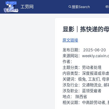
工劳网
搜索Search
显影｜拣快递的
原文链接
发布日期：
2025-06-20
来源网站：
weekly.caixin
作者：
主题分类：
劳动者处境
内容类型：
深度报道或非
关键词：
极兔, 工友们, 母亲
涉及行业：
交通物流业, 邮
涉及职业：
蓝领受雇者
地点：
陕西省
相关议题：
中高龄劳动者,