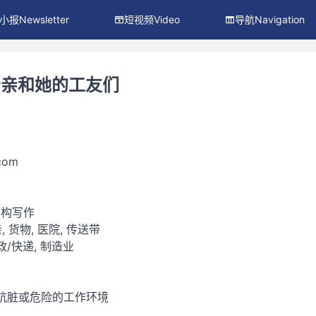
小报Newsletter
短视频Video
导航Navigation
母亲和她的工友们
.com
虚构写作
, 货物, 医院, 传送带
政/快递, 制造业
 肮脏或危险的工作环境