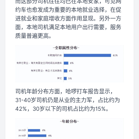
而这部分司机往往均已在本地安家，可见网
约车也愈发成为重要的本地就业选择，在促
进就业和家庭增收方面作用显现。另外一方
面，本地司机满足本地用户出行需要，服务
质量普遍更高。
司机年龄分布方面，哈啰打车报告显示，
31-40岁司机仍是从业的主力军，占比约为
42%，30岁以下的司机占比约为15%。