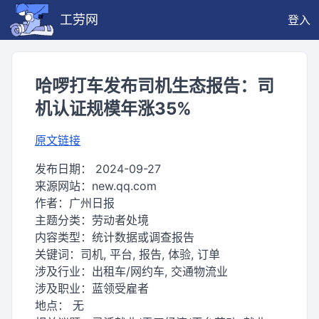
工劳网
登入
哈啰打车发布司机生态报告：司
机认证规模年涨35%
原文链接
发布日期：
2024-09-27
来源网站：
new.qq.com
作者：
广州日报
主题分类：
劳动者处境
内容类型：
统计数据或调查报告
关键词：
司机, 平台, 报告, 体验, 订单
涉及行业：
出租车/网约车, 交通物流业
涉及职业：
蓝领受雇者
地点：
无