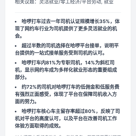
相关议题：
灵活就业/零工经济/平台劳动, 就业
哈啰打车过去一年司机认证规模增长35%，体
现了网约车行业为司机提供了更多灵活就业的机
会。
超过半数的司机选择在哈啰平台接单，说明平
台提供的一站式接单服务受到司机的认可。
哈啰打车内81%为专职司机，14%为斜杠司
机，显示网约车成为多样化就业形态的重要组成
部分。
约72%的司机对哈啰打车的低佣金和低服务费
有强烈正面感受，体现了平台在保障司机收入方
面的努力。
哈啰打车核心车主留存率超过80%，反映了司
机对平台的高度认可，以及平台在改善司机工作
体验方面取得的成效。