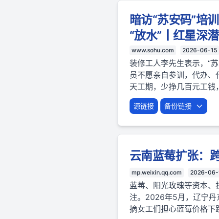
暗访“苏安码”培
“放水”丨红星深潜
www.sohu.com
2026-06-15
装修工人李先生表示，“
员不愿亲自参训，代办、
天工期，少挣几百元工钱
源链接
备份链接
云南蓝莓扩张：
mp.weixin.qq.com
2026-06-
蓝莓、阳光玫瑰等资本、
注。2026年5月，辽宁
摘女工们担心蓝莓价格下