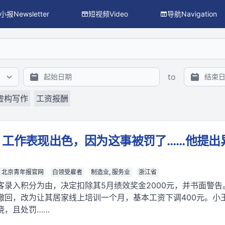
小报Newsletter
短视频Video
导航Navigation
搜索、主题/议题/行业/地区过滤与 facet 统计），供程序与 L
to
虚构写作
工资报酬
，工作表现出色，因为这事被罚了……他提出
北京青年报官网
白领受雇者
制造业, 服务业
浙江省
客录入积分为由，决定扣除其5月绩效奖金2000元，并书面警
撤回，改为让其居家线上培训一个月，基本工资下调400元。小
晓，且处罚……