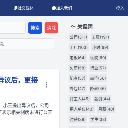
登入
社交媒体
加入我们
LM/AI 代理使用。
API 文档
OpenAPI 3.0 规范
llms.txt（AI
关键词
搜索
清除
公司(311)
工资(191)
工厂(103)
小时(69)
老板(64)
医院(60)
欠薪(58)
行业(57)
记者(57)
岗位(56)
异议后，更接
外包(47)
降薪(46)
打工人(45)
薪资(44)
告。小王提出异议后，公司
用人单位(43)
月薪(40)
王表示相关制度未进行公开
讨薪(38)
学生(38)