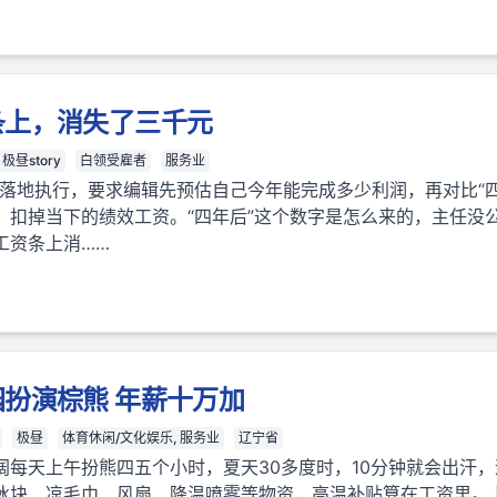
条上，消失了三千元
极昼story
白领受雇者
服务业
”落地执行，要求编辑先预估自己今年能完成多少利润，再对比“
，扣掉当下的绩效工资。“四年后”这个数字是怎么来的，主任没
工资条上消……
扮演棕熊 年薪十万加
极昼
体育休闲/文化娱乐, 服务业
辽宁省
阔每天上午扮熊四五个小时，夏天30多度时，10分钟就会出汗
冰块、凉毛巾、风扇、降温喷雾等物资，高温补贴算在工资里。