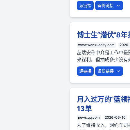
源链接
备份链接
博士生“潜伏”8
www.wenxuecity.com
2026-
丛瑞安称中介是工作中最
来谋利。但抽成多少没有
源链接
备份链接
月入过万的“蓝领
13单
news.qq.com
2026-06-10
为了维持收入，网约车司