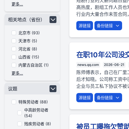
短剧行业的欠薪问题日益
更多...
高热度，剧组工作人员也
行业内大量合作未签合同
相关地点（省份）
源链接
备份链接
北京市 (93)
天津市 (5)
河北省 (8)
在职10年公司没
山西省 (15)
内蒙古自治区 (1)
news.qq.com
2026-06-21
陈师傅表示，自己在厂里
更多...
后才知晓。公司称工资中
企业与员工私下协议不被
议题
源链接
备份链接
特殊劳动者 (88)
中高龄劳动者
(54)
残疾劳动者 (8)
被员工曝拖欠赞助