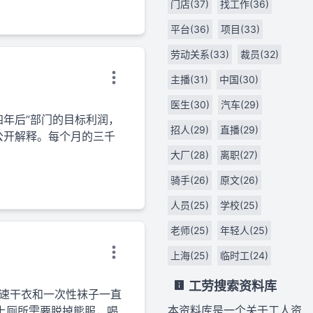
门店(37)
找工作(36)
平台(36)
项目(33)
劳动关系(33)
裁员(32)
主播(31)
中国(30)
医生(30)
汽车(29)
四年后”部门的目标利润，
招人(29)
直播(29)
公开解释。每个月的三千
大厂(28)
离职(27)
骑手(26)
原文(26)
人员(25)
学校(25)
老师(25)
年轻人(25)
上海(25)
临时工(24)
工劳搜索资料库
，速干衣和一次性袜子一直
本资料库是一个关于工人资
上厕所需要脱掉熊服，喝