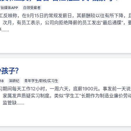
钛媒体APP
白领受雇者
员工反映称，在9月15日的常规发薪日，其薪酬较以往有所下降
次月，有员工表示，公司向拒绝降薪的员工发出“最后通牒”，要
停……
少孩子？
18
深耕纪
青年学生/职校/实习生
习期间每天工作12小时，一周六天，底薪1900元。事发前一天
，家属发声质疑实习制度。类似“学生工”长期作为制造业廉价劳
，监管缺……