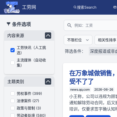
工劳网
搜索Search
本搜索功能也提供公开、只读、无需认证的 JSON API（支持全文
条件选项
搜索
内容来源
工劳快讯（人工挑
筛选条件：
深度报道或非
选）
主流媒体（自动收
集）
在万象城做销售
受不了了
主题类别
news.qq.com
2026-06-26
劳权事件 (399)
小王称，公司以违规为顾
法律案件 (27)
通知解除劳动合同，后又
政策与管制 (3)
培训，仅要求签字确认知
劳动者处境 (580)