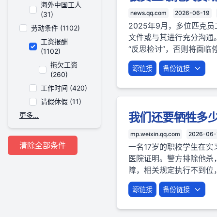
海外中国工人
news.qq.com
2026-06-19
(31)
2025年9月，多位匹克
劳动条件 (1102)
文件或与其进行充分沟通。
工资报酬
“反思检讨”，否则将面临
(1102)
拖欠工资
源链接
备份链接
(260)
工作时间 (420)
请假休假 (11)
我们还要牺牲多
更多...
mp.weixin.qq.com
2026-06-
清除全部条件
一名17岁的职校学生在实
医院证明。警方排除他杀
障，相关规定执行不到位
源链接
备份链接