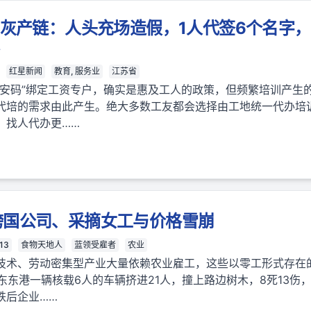
训灰产链：人头充场造假，1人代签6个名字
红星新闻
教育, 服务业
江苏省
苏安码”绑定工资专户，确实是惠及工人的政策，但频繁培训产生
代培的需求由此产生。绝大多数工友都会选择由工地统一代办培
，找人代办更……
跨国公司、采摘女工与价格雪崩
13
食物天地人
蓝领受雇者
农业
技术、劳动密集型产业大量依赖农业雇工，这些以零工形式存在
丹东东港一辆核载6人的车辆挤进21人，撞上路边树木，8死13
跌后企业……