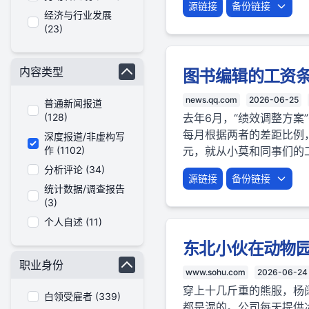
源链接
备份链接
经济与行业发展
(23)
内容类型
图书编辑的工资
news.qq.com
2026-06-25
普通新闻报道
(128)
去年6月，“绩效调整方案
每月根据两者的差距比例
深度报道/非虚构写
作 (1102)
元，就从小莫和同事们的
分析评论 (34)
源链接
备份链接
统计数据/调查报告
(3)
个人自述 (11)
东北小伙在动物园
职业身份
www.sohu.com
2026-06-24
穿上十几斤重的熊服，杨
白领受雇者 (339)
都是湿的。公司每天提供