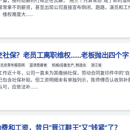
严重，按时结薪的行规正在瓦解，“拖三个月算常态”成了新的潜
常常拿不到薪资，甚至出现公司直接宣布倒闭、跑路，演员和工
，维权难度大……
交社保？老员工离职维权……老板抛出四个
北京青年报官网
蓝领受雇者
机械/设备生产, 制造业
浙江省
工作近十年，公司一直未为其缴纳社保，劳动合同复印件中的“自
已包含社保补贴，但工资明细未有单独列示，陈师傅否认收到补
认可，应依法补……
费和工资，昔日“晋江鞋王”又“钱紧”了？