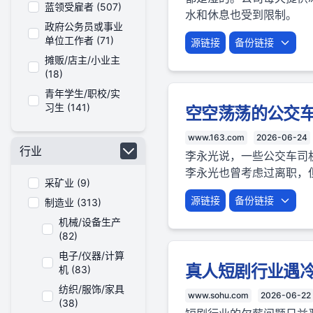
蓝领受雇者 (507)
水和休息也受到限制。
政府公务员或事业
单位工作者 (71)
源链接
备份链接
摊贩/店主/小业主
(18)
青年学生/职校/实
习生 (141)
空空荡荡的公交
www.163.com
2026-06-24
行业
李永光说，一些公交车司
李永光也曾考虑过离职，
采矿业 (9)
源链接
备份链接
制造业 (313)
机械/设备生产
(82)
电子/仪器/计算
真人短剧行业遇冷
机 (83)
纺织/服饰/家具
www.sohu.com
2026-06-22
(38)