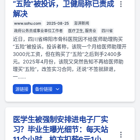
“五险”被投诉，卫健局称已责成
解决
www.sohu.com
2025-08-25
澎湃新闻
政府公务员或事业单位工作者
医疗卫生, 服务业
四川省
近日，四川省绵阳市骨科医院因不给医师助理购买
“五险”被投诉。投诉者称，该院一个月给医师助理开
3000元工资，但在购买了“五险”之后到手2400多
元。2025年4月份，该院又突然告知不再给医师助
理买“五险”，改签实习合同，还说“不签就辞退，
一……
源链接
备份链接
医学生被强制安排进电子厂实
习？毕业生曝光细节：每天站
11个小时，校方扣薪6元1小