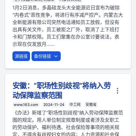
1月2日消息，多晶硅龙头大全能源近日宣布为破除
“内卷式”恶性竞争，将进行有序减产控产。内蒙古大
全新能源有限公司突然电话通知员工放假，但没有
出具有关文件，员工被拒之厂外，取消了上下班打
卡和门禁权限。员工们聚集在办公室讨要说法，表
示现在仅发放月……
源链接
备份链接
安徽：“职场性别歧视”将纳入劳
动保障监察范围
www.163.com
2024-11-24
中工网
安徽省
《办法》新增了“职场性别歧视”纳入劳动保障监察范
围的规定。用人单位制定规章制度或者涉及女职工
的劳动保护、福利待遇、社会保险等事项的相关规
定，不得含有歧视妇女的内容；人力资源和社会保