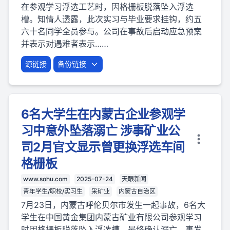
在参观学习浮选工艺时，因格栅板脱落坠入浮选
槽。知情人透露，此次实习与毕业要求挂钩，约五
六十名同学全员参与。公司在事故后启动应急预案
并表示对遇难者表示……
源链接
备份链接
6名大学生在内蒙古企业参观学
习中意外坠落溺亡 涉事矿业公
司2月官文显示曾更换浮选车间
格栅板
www.sohu.com
2025-07-24
天眼新闻
青年学生/职校/实习生
采矿业
内蒙古自治区
7月23日，内蒙古呼伦贝尔市发生一起事故，6名大
学生在中国黄金集团内蒙古矿业有限公司参观学习
时因格栅板脱落坠入浮选槽，最终确认溺亡。事发