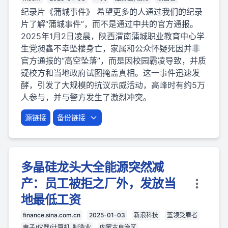
纪录片《蒲城事件》 希望更多的人通过我们的纪录
片了解“蒲城事件”，而不是通过中共的官方通报。
2025年1月2日凌晨，陕西渭南蒲城职业教育中心学
生党昶鑫不幸坠楼身亡，家属和公众怀疑死因并非
官方通报的“高空坠落”，而是因校园霸凌导致，并质
疑校方和当地政府试图掩盖真相。这一事件迅速发
酵，引发了大规模的抗议示威活动，高峰时有约5万
人参与，并与警方发生了激烈冲突。
源链接
备份链接
多晶硅龙头大全能源突然减
产：员工被拒之厂外，发放当
地最低工资
finance.sina.com.cn
2025-01-03
新浪科技
蓝领受雇者
电子/仪器/计算机, 制造业
内蒙古自治区