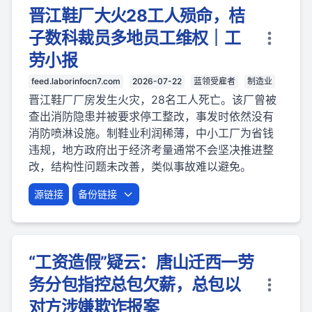
晋江鞋厂大火28工人殒命，桔
子数科裁员多地员工维权｜工
劳小报
feed.laborinfocn7.com
2026-07-22
蓝领受雇者
制造业
晋江鞋厂厂房发生火灾，28名工人死亡。该厂曾被
查出消防隐患并被要求停工整改，事发时依然没有
消防喷淋设施。制鞋业利润稀薄，中小工厂为省钱
违规，地方政府出于经济考量通常不会坚决推进整
改，结构性问题未改善，类似事故难以避免。
源链接
备份链接
“工资造假”疑云：唐山迁西一劳
务分包指控总包欠薪，总包以
对方涉嫌欺诈报案