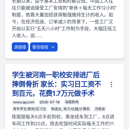
长期以来，由于基本工资和时薪过低，中国工人往
往只能被迫接受工厂安排的“单休＋每天工作12小时”
制度，依靠大量加班获得勉强维持生计的收入。如
今，在经济低迷、订单减少的背景下，一些工厂又
开始以实行“五天八小时”工作制为手段，大幅压低工
人收入，迫……
源链接
备份链接
学生被河南一职校安排进厂后
摔倒骨折 家长：实习日工资不
到百元，花费1.7万元做手术
news.qq.com
2026-07-16
海报新闻
青年学生/职校/实习生
制造业, 电子/仪器/计算机
河南省
陈丽丽每天6点半前到校，乘坐班车到工厂，8点进
车间工作到20点，除去吃饭时间实际每天工作约11