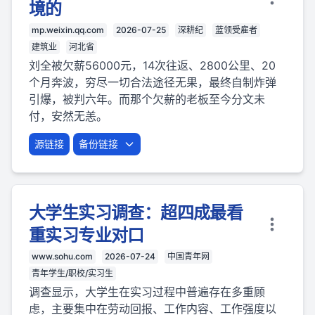
境的
mp.weixin.qq.com
2026-07-25
深耕纪
蓝领受雇者
建筑业
河北省
刘全被欠薪56000元，14次往返、2800公里、20
个月奔波，穷尽一切合法途径无果，最终自制炸弹
引爆，被判六年。而那个欠薪的老板至今分文未
付，安然无恙。
源链接
备份链接
大学生实习调查：超四成最看
重实习专业对口
www.sohu.com
2026-07-24
中国青年网
青年学生/职校/实习生
调查显示，大学生在实习过程中普遍存在多重顾
虑，主要集中在劳动回报、工作内容、工作强度以