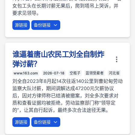
女包工头在长期讨薪无果后，爬到塔吊上哭诉，并
要求见领导。
源链接
备份链接
谁逼着唐山农民工刘全自制炸
弹讨薪？
www.163.com
2026-07-18
空瓶子
蓝领受雇者
河北省
刘全自2023年8月起14次往返140公里到曹妃甸劳动
监察大队讨薪，期间调解达成47200元欠薪协议
后，因对方律师称已结清被撤案，刘全多次要求对
质和查看证据均被拒绝，劳动监察部门称“领导定
的”，让其自行起诉，最终多次合法途径无果。
源链接
备份链接