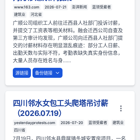
www.163.com
2026-07-21
澎湃新闻
蓝领受雇者
建筑业
河北省
广顺公司组织工人前往迁西县人社部门投诉讨薪，
并提交了工资表等相关材料。融会迁西公司自查及
第三方审计均发现，广顺公司向迁西县人社部门提
交的讨薪材料存在明显混乱痕迹：部分工人日薪、
出勤天数与实际不符，考勤表缺失真实身份信息，
大量人员存在姓名与身……
源链接
备份链接
四川邻水女包工头爬塔吊讨薪
（2026.07.19）
yesterdayprotests.com
2026-07-20
蓝领受雇者
建筑业
四川省
7月19日，四川邻水县鼎屏镇冬城安置房项目，一名