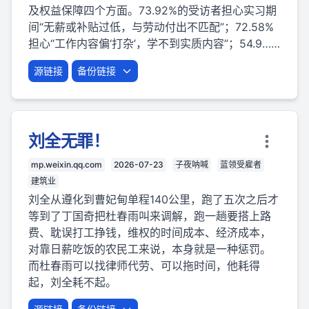
及权益保障四个方面。73.92%的受访者担心实习期
间“无薪或补贴过低，与劳动付出不匹配”；72.58%
担心“工作内容偏‘打杂’，学不到实质内容”；54.9……
源链接
备份链接
刘全无罪！
mp.weixin.qq.com
2026-07-23
子夜呐喊
蓝领受雇者
建筑业
刘全从遵化到曹妃甸单程140公里，跑了五次之后才
等到了丁国奇把杜春雨叫来调解，跑一趟要搭上路
费、耽误打工挣钱，维权的时间成本、经济成本，
对靠日薪吃饭的农民工来说，本身就是一种惩罚。
而杜春雨可以找律师代劳、可以拖时间，他耗得
起，刘全耗不起。