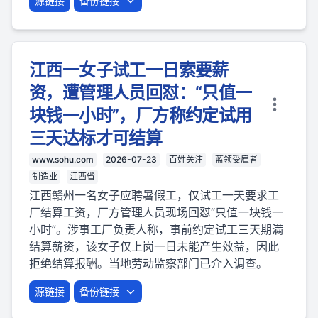
源链接
备份链接
江西一女子试工一日索要薪
资，遭管理人员回怼：“只值一
块钱一小时”，厂方称约定试用
三天达标才可结算
www.sohu.com
2026-07-23
百姓关注
蓝领受雇者
制造业
江西省
江西赣州一名女子应聘暑假工，仅试工一天要求工
厂结算工资，厂方管理人员现场回怼“只值一块钱一
小时”。涉事工厂负责人称，事前约定试工三天期满
结算薪资，该女子仅上岗一日未能产生效益，因此
拒绝结算报酬。当地劳动监察部门已介入调查。
源链接
备份链接