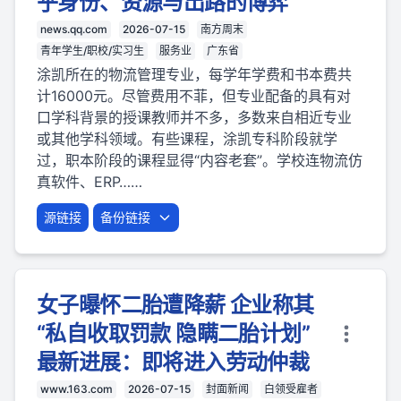
乎身份、资源与出路的博弈
news.qq.com
2026-07-15
南方周末
青年学生/职校/实习生
服务业
广东省
涂凯所在的物流管理专业，每学年学费和书本费共
计16000元。尽管费用不菲，但专业配备的具有对
口学科背景的授课教师并不多，多数来自相近专业
或其他学科领域。有些课程，涂凯专科阶段就学
过，职本阶段的课程显得“内容老套”。学校连物流仿
真软件、ERP……
源链接
备份链接
女子曝怀二胎遭降薪 企业称其
“私自收取罚款 隐瞒二胎计划”
最新进展：即将进入劳动仲裁
www.163.com
2026-07-15
封面新闻
白领受雇者