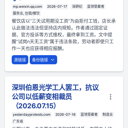
mp.weixin.qq.com
2026-07-17
深耕纪
蓝领受雇者
服务业, 住宿/餐饮
餐饮店以“三天试用期没工资”为由拒付工钱，店长承
认此做法违法但坚持店内规矩。作者通过固定证
据、官方投诉等方式维权，最终拿到工资。文中提
醒“试岗n天无工资”属于违法条款，劳动者即使只工
作一天也应获得相应报酬。
源链接
备份链接
深圳伯恩光学工人罢工，抗议
公司以低薪变相裁员
（2026.07.15）
yesterdayprotests.com
2026-07-16
蓝领受雇者
制造业
广东省