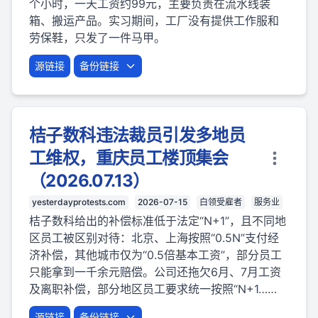
个小时，一天工资约99元，主要负责在流水线装
箱、搬运产品。实习期间，工厂没有提供工作服和
劳保鞋，只发了一件马甲。
源链接
备份链接
桔子数科违法裁员引发多地员
工维权，重庆员工楼顶集会
（2026.07.13）
yesterdayprotests.com
2026-07-15
白领受雇者
服务业
桔子数科给出的补偿标准低于法定“N+1”，且不同地
区员工被区别对待：北京、上海按照“0.5N”支付经
济补偿，其他城市仅为“0.5倍基本工资”，部分员工
只能拿到一千余元赔偿。公司还拖欠6月、7月工资
及离职补偿，部分地区员工要求统一按照“N+1……
源链接
备份链接