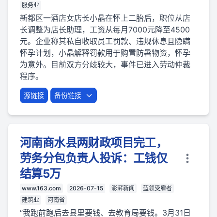
服务业
新都区一酒店女店长小晶在怀上二胎后，职位从店
长调整为店长助理，工资从每月7000元降至4500
元。企业称其私自收取员工罚款、违规休息且隐瞒
怀孕计划，小晶解释罚款用于购置防暑物资，怀孕
为意外。目前双方分歧较大，事件已进入劳动仲裁
程序。
源链接
备份链接
河南商水县两财政项目完工，
劳务分包负责人投诉：工钱仅
结算5万
www.163.com
2026-07-15
澎湃新闻
蓝领受雇者
建筑业
河南省
“我跑前跑后去县里要钱、去教育局要钱。3月31日